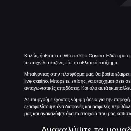
Καλώς ήρθατε στο Wazamba Casino. Εδώ προσφέρουμ
τα παιχνίδια καζίνο, είτε το αθλητικό στοίχημα.
Μπαίνοντας στην πλατφόρμα μας, θα βρείτε εξαιρετι
live casino. Μπορείτε, επίσης, να στοιχηματίσετε 
ανταγωνιστικές αποδόσεις. Και όλα αυτά εκμεταλλευ
Λειτουργούμε έχοντας νόμιμη άδεια για την παροχή
εξασφαλίσουμε ένα διαφανές και ασφαλές περιβάλλο
μας και ανακαλύψτε όλα τα στοιχεία που μας καθιστο
Ανακαλύψτε τα μονα