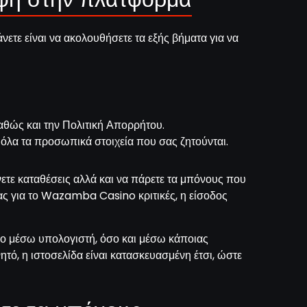
νετε είναι να ακολουθήσετε τα εξής βήματα για να
αθώς και την Πολιτική Απορρήτου.
όλα τα προσωπικά στοιχεία που σας ζητούνται.
νετε καταθέσεις αλλά και να πάρετε τα μπόνους που
τας για το Wazamba Casino κριτικές, η είσοδος
τόσο μέσω υπολογιστή, όσο και μέσω κάποιας
τό, η ιστοσελίδα είναι κατασκευασμένη έτσι, ώστε