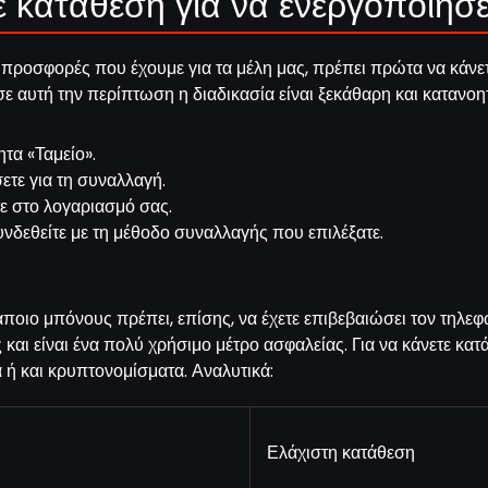
 κατάθεση για να ενεργοποιήσ
 προσφορές που έχουμε για τα μέλη μας, πρέπει πρώτα να κάνε
σε αυτή την περίπτωση η διαδικασία είναι ξεκάθαρη και κατανοη
ητα «Ταμείο».
ετε για τη συναλλαγή.
ε στο λογαριασμό σας.
νδεθείτε με τη μέθοδο συναλλαγής που επιλέξατε.
κάποιο μπόνους πρέπει, επίσης, να έχετε επιβεβαιώσει τον τηλε
 και είναι ένα πολύ χρήσιμο μέτρο ασφαλείας. Για να κάνετε κα
 ή και κρυπτονομίσματα. Αναλυτικά:
Ελάχιστη κατάθεση