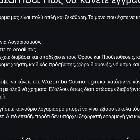
ρμα μας είναι πολύ απλή και ξεκάθαρη. Το μόνο που έχετε να κά
ργία Λογαριασμού».
τε το email σας.
έχετε διαβάσει και αποδέχεστε τους Όρους και Προϋποθέσεις, κ
ομα χρήστη, κωδικός πρόσβασης, χώρα διαμονής, νόμισμα και 
τρέψει να κάνετε στο Wazamba Casino login, και κατόπιν να κά
ίδια με αληθινά χρήματα. Εξάλλου, όπως διαπιστώσαμε διαβάζον
ρία.
ουργήσετε καινούριο λογαριασμό μπορεί να γίνει εξίσου εύκολα 
 Αυτό επειδή, παρότι δεν υπάρχει ξεχωριστή εφαρμογή για κινη