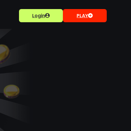
Login
PLAY