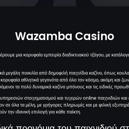
Wazamba Casino
ε μια κορυφαία εμπειρία διαδικτυακού τζόγου, με κατάλογο π
κά μεγάλη ποικιλία από δημοφιλή παιχνίδια καζίνο, όπως κουλοχ
σε κορυφαία αθλητικά γεγονότα από όλο τον κόσμο, ακόμη και ζ
όμενοι τα πολύ δυναμικά καζίνο μπόνους και τις ειδικές προωθη
 υπηρεσιών στοιχηματισμού και τυχερών online παιχνιδιών και
ν σε όλα τα μέλη, με γρήγορες πληρωμές και με φιλική εξυπηρέ
ύν την ιδανική επιλογή για κάθε παίκτη.
δικά προνόμια του παιχνιδιού