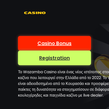
Casino Bonus
Registration
Το Wazamba Casino είναι ένας νέος ιστότοπος στο
καζίνο που λειτουργεί στην Ελλάδα από το 2022. 
είναι αδειοδοτημένο από το Κουρασάο και προσφέρε
παίκτες τη δυνατότητα να στοιχηματίσουν σε διάφορ
κουλοχέρηδες και παιχνίδια καζίνο με live dealer.