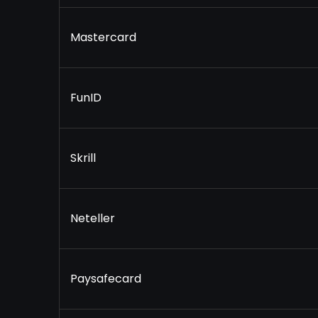
Mastercard
FunID
Skrill
Neteller
Paysafecard